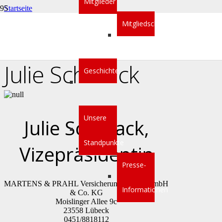
Mitglieder
Startseite
BDVM
Mitgliedschaft
Vorstand
Julie Schellack
Julie Schellack
Geschichte
Unsere
Julie Schellack,
Standpunkte
Vizepräsidentin
Presse-
MARTENS & PRAHL Versicherungskontor GmbH
Informationen
& Co. KG
Moislinger Allee 9c
23558 Lübeck
0451/8818112