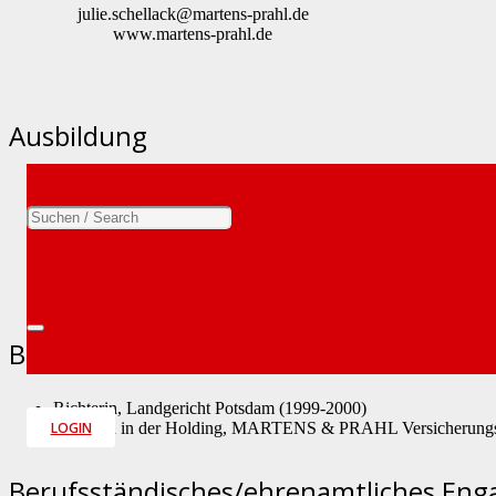
julie.
schellack
@martens-prahl.
de
www.martens-prahl.
de
Ausbildung
Abitur in Lübeck (1989)
Ausbildung zur Bankkauffrau bei der Deutschen Bank AG, H
Jurastudium (1. Staatsexamen) in Freiburg (1991-1996)
Erasmus-Jahr in Grenoble (1993-1994)
Referendariat und zweites Staatsexamen in Potsdam (1996-199
berufsbegleitendes Studium LL.M. Versicherungsrecht, Univer
Beruflicher Werdegang
Richterin, Landgericht Potsdam (1999-2000)
LOGIN
Partnerin in der Holding, MARTENS & PRAHL Versicherung
Berufsständisches/ehrenamtliches En