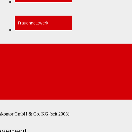
Frauennetzwerk
amburg (1989-1991)
8)
sität Hamburg (2007-2009)
skontor GmbH & Co. KG (seit 2003)
gagement